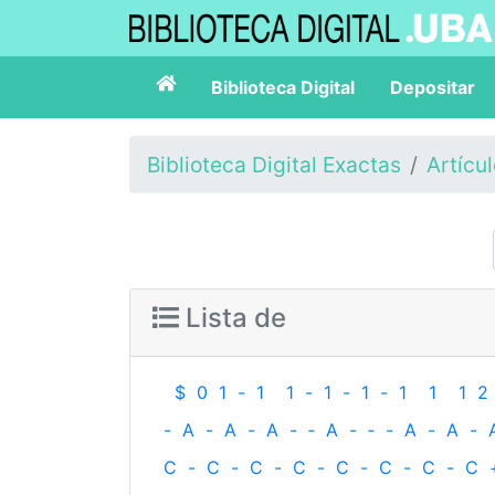
Biblioteca Digital
Depositar
Biblioteca Digital Exactas
Artícu
Lista de
$
0
1
-
1
1
-
1
-
1
-
1
1
1
2
-
A
-
A
-
A
-
‐
A
-
‐
-
A
-
A
-
C
-
C
-
C
-
C
-
C
-
C
-
C
-
C