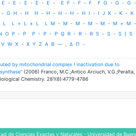
E
-
E
-
E
-
E
-
E
-
E
F
-
F
-
F
F
G
-
G
-
G
-
-
G
H
‐
H
H
-
H
-
H
-
H
-
H
I
-
I
J
K
-
K
-
K
L
L
+
L
±
L
L
M
-
M
-
M
-
M
-
M
-
M
+
M
-
N
O
P
-
P
P
-
P
-
P
Q
R
-
R
-
R
S
-
S
-
S
{
S
V
W
X
-
X
Y
Z
Α
Β
—
,
Δ
Π
-
uted by mitochondrial complex I inactivation due to
 synthase"
(2006) Franco, M.C.;Antico Arciuch, V.G.;Peralta,
Biological Chemistry. 281(8):4779-4786
tad de Ciencias Exactas y Naturales - Universidad de Bueno