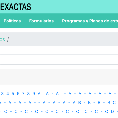
Políticas
Formularios
Programas y Planes de est
los
3
4
5
6
7
8
9
A
A
-
A
-
A
-
A
-
A
-
A
-
A
-
A
-
A
-
A
-
A
-
‐
A
-
A
-
A
-
A
B
-
B
-
B
-
B
C
+
C
-
C
-
C
-
C
-
C
-
C
-
C
-
C
C
-
C
-
C
D