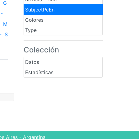
G
SubjectPcEn
-
Colores
M
Type
-
S
Colección
Datos
Estadísticas
s Aires - Argentina