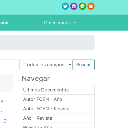
udio
Colecciones
Navegar
Últimos Documentos
Autor FCEN - Año
A
Autor FCEN - Revista
-
Año - Revista
-
D
Revista - Año