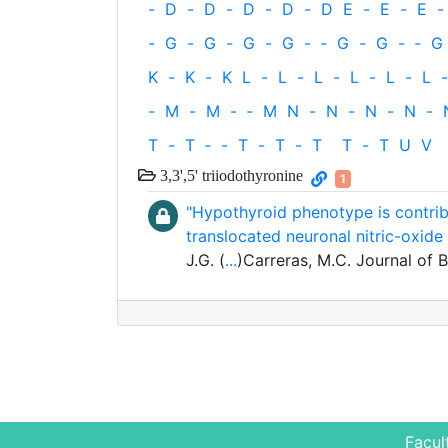
-
D
-
D
-
D
-
D
-
D
E
-
E
-
E
-
-
G
-
G
-
G
-
G
-
‐
G
-
G
-
‐
G
K
-
K
-
K
L
-
L
-
L
-
L
-
L
-
L
-
-
M
-
M
-
‐
M
N
-
N
-
N
-
N
-
T
-
T
‐
-
T
-
T
-
T
T
-
T
U
V
3,3',5' triiodothyronine
1
"Hypothyroid phenotype is contrib
translocated neuronal nitric-oxide
J.G. (
...
)Carreras, M.C. Journal of 
Facul