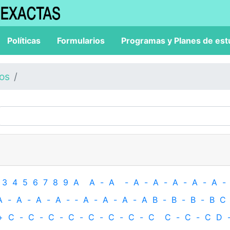
Políticas
Formularios
Programas y Planes de est
los
3
4
5
6
7
8
9
A
A
-
A
-
A
-
A
-
A
-
A
-
A
-
A
-
A
-
A
-
A
-
‐
A
-
A
-
A
-
A
B
-
B
-
B
-
B
C
+
C
-
C
-
C
-
C
-
C
-
C
-
C
-
C
C
-
C
-
C
D