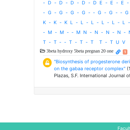
-
D
-
D
-
D
-
D
-
D
E
-
E
-
E
-
-
G
-
G
-
G
-
G
-
‐
G
-
G
-
‐
G
K
-
K
-
K
L
-
L
-
L
-
L
-
L
-
L
-
-
M
-
M
-
‐
M
N
-
N
-
N
-
N
-
T
-
T
‐
-
T
-
T
-
T
T
-
T
U
V
3beta hydroxy 5beta pregnan 20 one
1
"Biosynthesis of progesterone deri
on the gabaa receptor complex"
(1
Plazas, S.F. International Journa
Facul