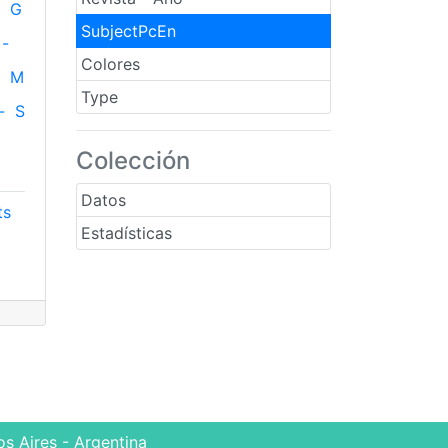
G
SubjectPcEn
-
Colores
M
Type
-
S
Colección
Datos
ts
Estadísticas
s Aires - Argentina