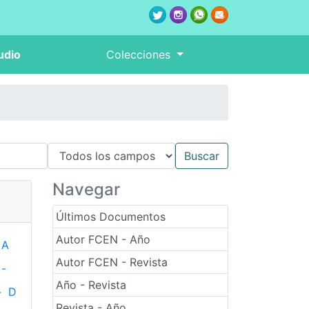
udio
Colecciones
Navegar
Últimos Documentos
Autor FCEN - Año
A
Autor FCEN - Revista
-
Año - Revista
-
D
Revista - Año