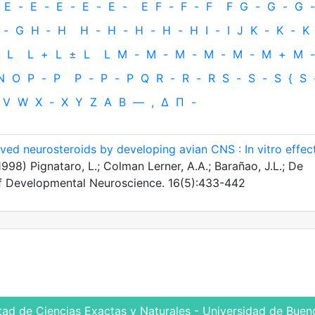
E
-
E
-
E
-
E
-
E
-
E
F
-
F
-
F
F
G
-
G
-
G
-
-
G
H
‐
H
H
-
H
-
H
-
H
-
H
I
-
I
J
K
-
K
-
K
L
L
+
L
±
L
L
M
-
M
-
M
-
M
-
M
-
M
+
M
-
N
O
P
-
P
P
-
P
-
P
Q
R
-
R
-
R
S
-
S
-
S
{
S
V
W
X
-
X
Y
Z
Α
Β
—
,
Δ
Π
-
ved neurosteroids by developing avian CNS : In vitro effec
998) Pignataro, L.; Colman Lerner, A.A.; Barañao, J.L.; De
l of Developmental Neuroscience. 16(5):433-442
tad de Ciencias Exactas y Naturales - Universidad de Bueno