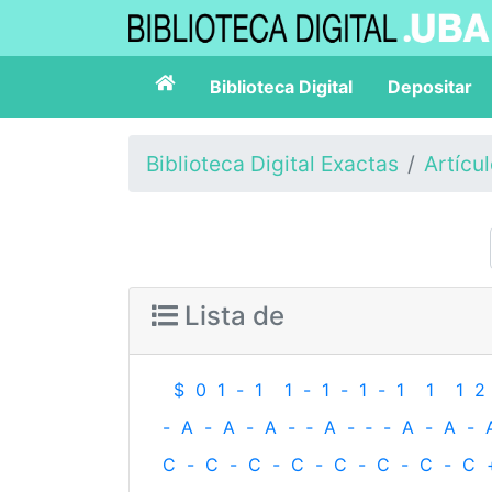
Biblioteca Digital
Depositar
Biblioteca Digital Exactas
Artícu
Lista de
$
0
1
-
1
1
-
1
-
1
-
1
1
1
2
-
A
-
A
-
A
-
‐
A
-
‐
-
A
-
A
-
C
-
C
-
C
-
C
-
C
-
C
-
C
-
C