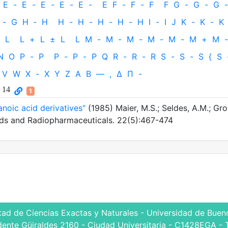
E
-
E
-
E
-
E
-
E
-
E
F
-
F
-
F
F
G
-
G
-
G
-
-
G
H
‐
H
H
-
H
-
H
-
H
-
H
I
-
I
J
K
-
K
-
K
L
L
+
L
±
L
L
M
-
M
-
M
-
M
-
M
-
M
+
M
-
N
O
P
-
P
P
-
P
-
P
Q
R
-
R
-
R
S
-
S
-
S
{
S
V
W
X
-
X
Y
Z
Α
Β
—
,
Δ
Π
-
c 14
1
noic acid derivatives"
(1985) Maier, M.S.; Seldes, A.M.; Gro
ds and Radiopharmaceuticals. 22(5):467-474
tad de Ciencias Exactas y Naturales - Universidad de Bueno
dente Güiraldes 2160 - Ciudad Universitaria - C1428EGA - 