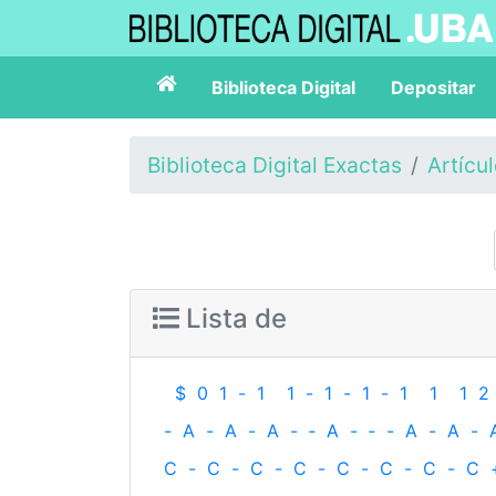
Biblioteca Digital
Depositar
Biblioteca Digital Exactas
Artícu
Lista de
$
0
1
-
1
1
-
1
-
1
-
1
1
1
2
-
A
-
A
-
A
-
‐
A
-
‐
-
A
-
A
-
C
-
C
-
C
-
C
-
C
-
C
-
C
-
C