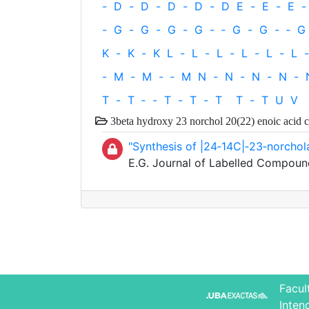
-
D
-
D
-
D
-
D
-
D
E
-
E
-
E
-
-
G
-
G
-
G
-
G
-
‐
G
-
G
-
‐
G
K
-
K
-
K
L
-
L
-
L
-
L
-
L
-
L
-
-
M
-
M
-
‐
M
N
-
N
-
N
-
N
-
T
-
T
‐
-
T
-
T
-
T
T
-
T
U
V
3beta hydroxy 23 norchol 20(22) enoic acid 
"Synthesis of |24‐14C|‐23‐norchola
E.G. Journal of Labelled Compoun
Facul
Inten