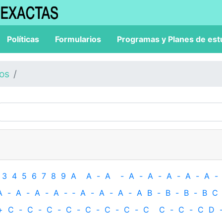
Políticas
Formularios
Programas y Planes de est
los
3
4
5
6
7
8
9
A
A
-
A
-
A
-
A
-
A
-
A
-
A
-
A
-
A
-
A
-
A
-
‐
A
-
A
-
A
-
A
B
-
B
-
B
-
B
C
+
C
-
C
-
C
-
C
-
C
-
C
-
C
-
C
C
-
C
-
C
D