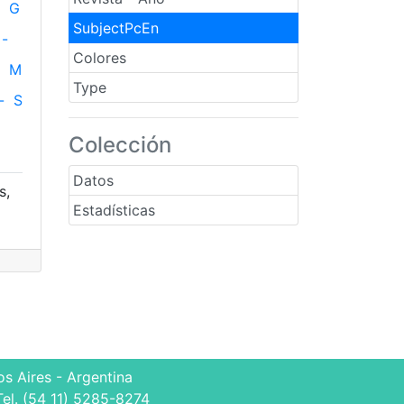
G
SubjectPcEn
-
Colores
M
Type
-
S
Colección
Datos
s,
Estadísticas
s Aires - Argentina
Tel. (54 11) 5285-8274