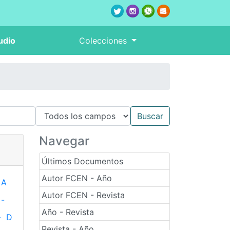
udio
Colecciones
Navegar
Últimos Documentos
Autor FCEN - Año
A
Autor FCEN - Revista
-
Año - Revista
-
D
Revista - Año