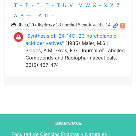
T
-
T
-
T
T
-
T
U
V
V
W
X
-
X
Y
Z
Α
Β
—
,
Δ
Π
-
3beta,20 dihydroxy 23 norchol 5 enoic acid c 14
1
"Synthesis of |24‐14C|‐23‐norcholanoic
acid derivatives"
(1985) Maier, M.S.;
Seldes, A.M.; Gros, E.G. Journal of Labelled
Compounds and Radiopharmaceuticals.
22(5):467-474
Facultad de Ciencias Exactas y Naturales -