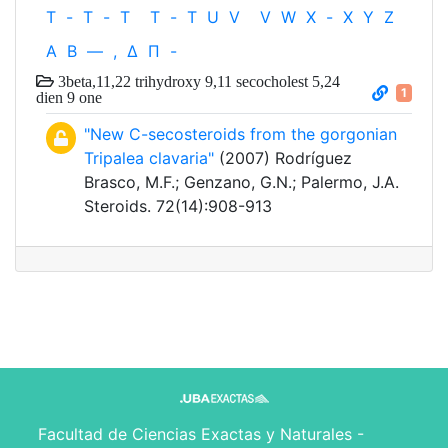
T
-
T
-
T
T
-
T
U
V
V
W
X
-
X
Y
Z
Α
Β
—
,
Δ
Π
-
3beta,11,22 trihydroxy 9,11 secocholest 5,24
1
dien 9 one
"New C-secosteroids from the gorgonian
Tripalea clavaria"
(2007) Rodríguez
Brasco, M.F.; Genzano, G.N.; Palermo, J.A.
Steroids. 72(14):908-913
Facultad de Ciencias Exactas y Naturales -