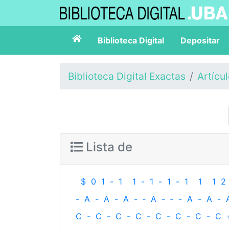
Biblioteca Digital
Depositar
Biblioteca Digital Exactas
Artícu
Lista de
$
0
1
-
1
1
-
1
-
1
-
1
1
1
2
-
A
-
A
-
A
-
‐
A
-
‐
-
A
-
A
-
C
-
C
-
C
-
C
-
C
-
C
-
C
-
C