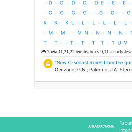
-
D
-
D
-
D
-
D
-
D
E
-
E
-
E
-
-
G
-
G
-
G
-
G
-
‐
G
-
G
-
‐
G
K
-
K
-
K
L
-
L
-
L
-
L
-
L
-
L
-
-
M
-
M
-
‐
M
N
-
N
-
N
-
N
-
T
-
T
‐
-
T
-
T
-
T
T
-
T
U
V
3beta,11,21,22 tetrahydroxy 9,11 secocholest
"New C-secosteroids from the gorg
Genzano, G.N.; Palermo, J.A. Stero
Facul
Inten