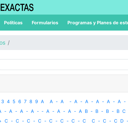
Políticas
Formularios
Programas y Planes de est
los
3
4
5
6
7
8
9
A
A
-
A
-
A
-
A
-
A
-
A
-
A
-
A
-
A
-
A
-
A
-
‐
A
-
A
-
A
-
A
B
-
B
-
B
-
B
C
+
C
-
C
-
C
-
C
-
C
-
C
-
C
-
C
C
-
C
-
C
D