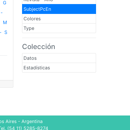
G
SubjectPcEn
-
Colores
M
Type
-
S
Colección
Datos
Estadísticas
s Aires - Argentina
Tel. (54 11) 5285-8274