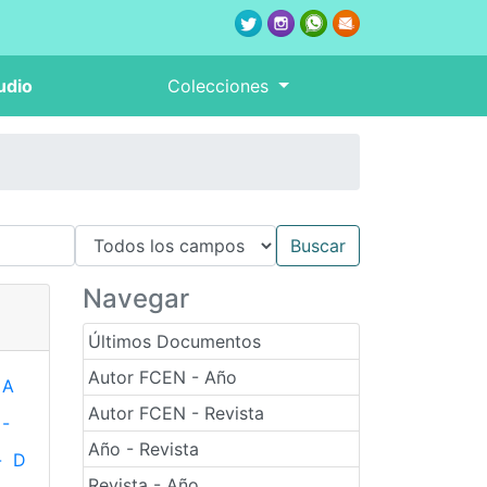
udio
Colecciones
Navegar
Últimos Documentos
Autor FCEN - Año
A
Autor FCEN - Revista
-
Año - Revista
-
D
Revista - Año