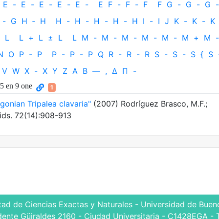
E
-
E
-
E
-
E
-
E
-
E
F
-
F
-
F
F
G
-
G
-
G
-
-
G
H
‐
H
H
-
H
-
H
-
H
-
H
I
-
I
J
K
-
K
-
K
L
L
+
L
±
L
L
M
-
M
-
M
-
M
-
M
-
M
+
M
-
N
O
P
-
P
P
-
P
-
P
Q
R
-
R
-
R
S
-
S
-
S
{
S
V
W
X
-
X
Y
Z
Α
Β
—
,
Δ
Π
-
 5 en 9 one
1
onian Tripalea clavaria"
(2007) Rodríguez Brasco, M.F.;
ids. 72(14):908-913
tad de Ciencias Exactas y Naturales - Universidad de Bueno
dente Güiraldes 2160 - Ciudad Universitaria - C1428EGA - 