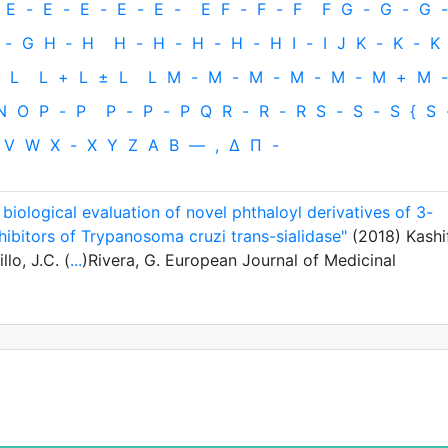
E
-
E
-
E
-
E
-
E
-
E
F
-
F
-
F
F
G
-
G
-
G
-
-
G
H
‐
H
H
-
H
-
H
-
H
-
H
I
-
I
J
K
-
K
-
K
L
L
+
L
±
L
L
M
-
M
-
M
-
M
-
M
-
M
+
M
-
N
O
P
-
P
P
-
P
-
P
Q
R
-
R
-
R
S
-
S
-
S
{
S
V
W
X
-
X
Y
Z
Α
Β
—
,
Δ
Π
-
biological evaluation of novel phthaloyl derivatives of 3-
hibitors of Trypanosoma cruzi trans-sialidase"
(2018) Kashif
lo, J.C. (
...
)Rivera, G. European Journal of Medicinal