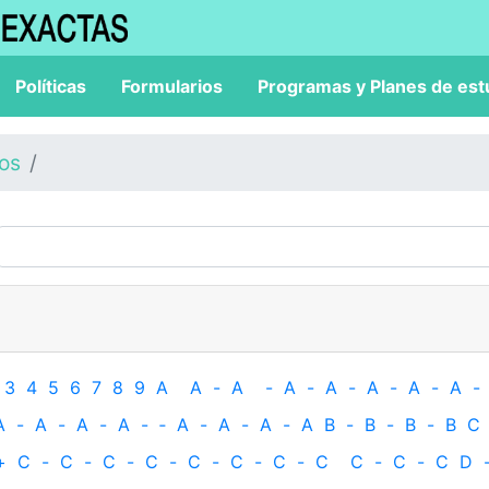
Políticas
Formularios
Programas y Planes de est
los
3
4
5
6
7
8
9
A
A
-
A
-
A
-
A
-
A
-
A
-
A
-
A
-
A
-
A
-
A
-
‐
A
-
A
-
A
-
A
B
-
B
-
B
-
B
C
+
C
-
C
-
C
-
C
-
C
-
C
-
C
-
C
C
-
C
-
C
D