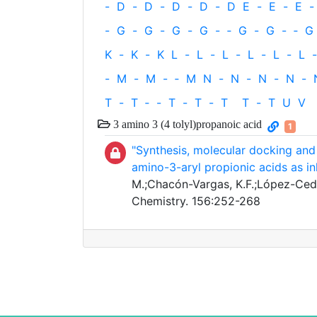
-
D
-
D
-
D
-
D
-
D
E
-
E
-
E
-
-
G
-
G
-
G
-
G
-
‐
G
-
G
-
‐
G
K
-
K
-
K
L
-
L
-
L
-
L
-
L
-
L
-
-
M
-
M
-
‐
M
N
-
N
-
N
-
N
-
T
-
T
‐
-
T
-
T
-
T
T
-
T
U
V
3 amino 3 (4 tolyl)propanoic acid
1
"Synthesis, molecular docking and 
amino-3-aryl propionic acids as in
M.;Chacón-Vargas, K.F.;López-Cedil
Chemistry. 156:252-268