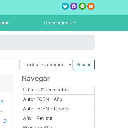
udio
Colecciones
Navegar
Últimos Documentos
Autor FCEN - Año
A
Autor FCEN - Revista
-
Año - Revista
-
D
Revista - Año