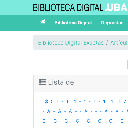
Biblioteca Digital
Depositar
Biblioteca Digital Exactas
Artícu
Lista de
$
0
1
-
1
1
-
1
-
1
-
1
1
1
2
-
A
-
A
-
A
-
‐
A
-
‐
-
A
-
A
-
C
-
C
-
C
-
C
-
C
-
C
-
C
-
C