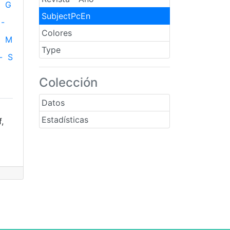
G
SubjectPcEn
-
Colores
M
Type
-
S
Colección
Datos
Estadísticas
,