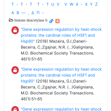
T
-
T
-
T
T
-
T
U
V
V
W
X
-
X
Y
Z
Α
Β
—
,
Δ
Π
-
histone deacetylase 6
4
"Gene expression regulation by heat-shock
proteins: the cardinal roles of HSF1 and
Hsp90"
(2018) Mazaira, G.I.;Daneri-
Becerra, C.;Zgajnar, N.R. (
...
)Galigniana,
M.D. Biochemical Society Transactions.
46(1):51-65
"Gene expression regulation by heat-shock
proteins: the cardinal roles of HSF1 and
Hsp90"
(2018) Mazaira, G.I.;Daneri-
Becerra, C.;Zgajnar, N.R. (
...
)Galigniana,
M.D. Biochemical Society Transactions.
46(1):51-65
"Gene expression regulation by heat-shock