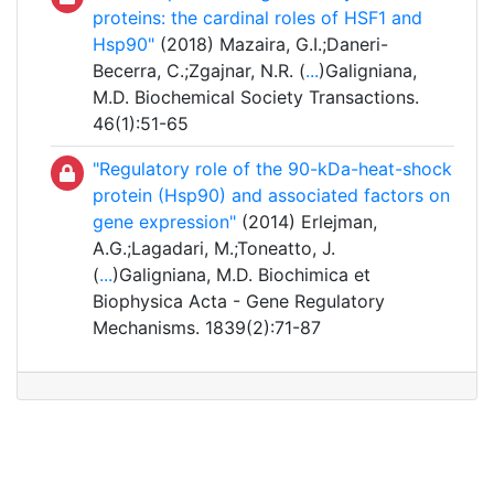
proteins: the cardinal roles of HSF1 and
Hsp90"
(2018) Mazaira, G.I.;Daneri-
Becerra, C.;Zgajnar, N.R. (
...
)Galigniana,
M.D. Biochemical Society Transactions.
46(1):51-65
"Regulatory role of the 90-kDa-heat-shock
protein (Hsp90) and associated factors on
gene expression"
(2014) Erlejman,
A.G.;Lagadari, M.;Toneatto, J.
(
...
)Galigniana, M.D. Biochimica et
Biophysica Acta - Gene Regulatory
Mechanisms. 1839(2):71-87