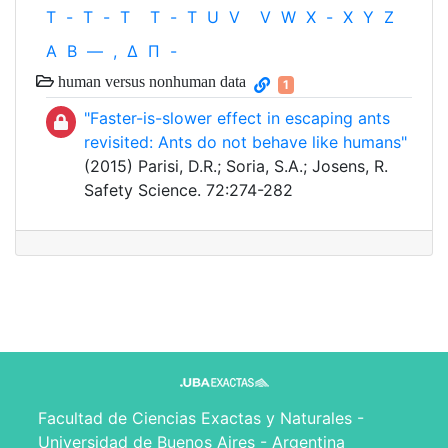
T
-
T
-
T
T
-
T
U
V
V
W
X
-
X
Y
Z
Α
Β
—
,
Δ
Π
-
human versus nonhuman data
1
"Faster-is-slower effect in escaping ants
revisited: Ants do not behave like humans"
(2015) Parisi, D.R.; Soria, S.A.; Josens, R.
Safety Science. 72:274-282
Facultad de Ciencias Exactas y Naturales -
Universidad de Buenos Aires - Argentina