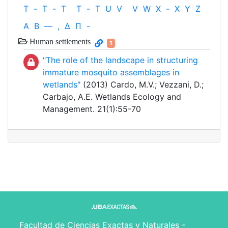
T
-
T
-
T
T
-
T
U
V
V
W
X
-
X
Y
Z
Α
Β
—
,
Δ
Π
-
Human settlements
1
"The role of the landscape in structuring
immature mosquito assemblages in
wetlands"
(2013) Cardo, M.V.; Vezzani, D.;
Carbajo, A.E. Wetlands Ecology and
Management. 21(1):55-70
Facultad de Ciencias Exactas y Naturales -