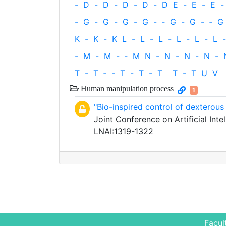
-
D
-
D
-
D
-
D
-
D
E
-
E
-
E
-
-
G
-
G
-
G
-
G
-
‐
G
-
G
-
‐
G
K
-
K
-
K
L
-
L
-
L
-
L
-
L
-
L
-
-
M
-
M
-
‐
M
N
-
N
-
N
-
N
-
T
-
T
‐
-
T
-
T
-
T
T
-
T
U
V
Human manipulation process
1
"Bio-inspired control of dexterous
Joint Conference on Artificial Inte
LNAI:1319-1322
Facul