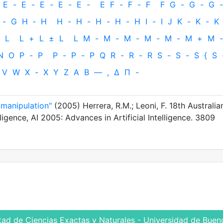
E
-
E
-
E
-
E
-
E
-
E
F
-
F
-
F
F
G
-
G
-
G
-
-
G
H
‐
H
H
-
H
-
H
-
H
-
H
I
-
I
J
K
-
K
-
K
L
L
+
L
±
L
L
M
-
M
-
M
-
M
-
M
-
M
+
M
-
N
O
P
-
P
P
-
P
-
P
Q
R
-
R
-
R
S
-
S
-
S
{
S
V
W
X
-
X
Y
Z
Α
Β
—
,
Δ
Π
-
 manipulation"
(2005) Herrera, R.M.; Leoni, F. 18th Australia
lligence, AI 2005: Advances in Artificial Intelligence. 3809
tad de Ciencias Exactas y Naturales - Universidad de Bueno