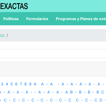
Políticas
Formularios
Programas y Planes de est
los
3
4
5
6
7
8
9
A
A
-
A
-
A
-
A
-
A
-
A
-
A
-
A
-
A
-
A
-
A
-
‐
A
-
A
-
A
-
A
B
-
B
-
B
-
B
C
+
C
-
C
-
C
-
C
-
C
-
C
-
C
-
C
C
-
C
-
C
D