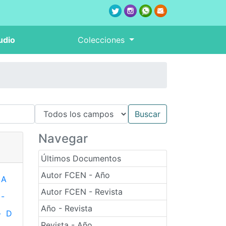
udio
Colecciones
Navegar
Últimos Documentos
Autor FCEN - Año
A
Autor FCEN - Revista
-
Año - Revista
-
D
Revista - Año