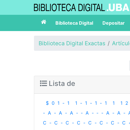
Biblioteca Digital
Depositar
Biblioteca Digital Exactas
Artícu
Lista de
$
0
1
-
1
1
-
1
-
1
-
1
1
1
2
-
A
-
A
-
A
-
‐
A
-
‐
-
A
-
A
-
C
-
C
-
C
-
C
-
C
-
C
-
C
-
C