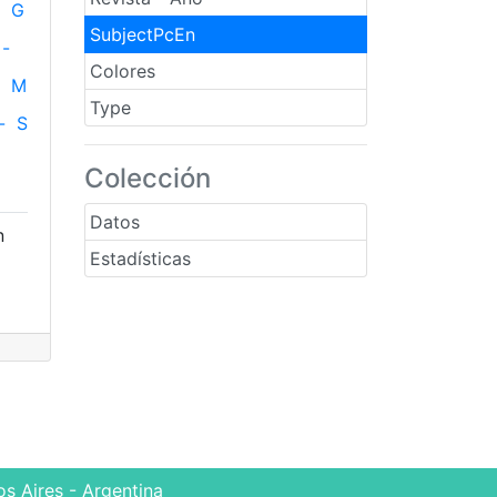
G
SubjectPcEn
-
Colores
M
Type
-
S
Colección
Datos
n
Estadísticas
s Aires - Argentina