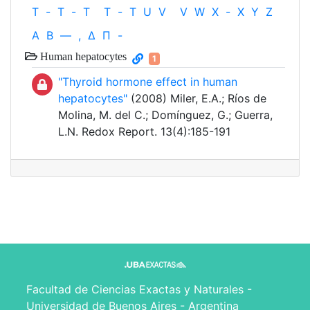
T
-
T
-
T
T
-
T
U
V
V
W
X
-
X
Y
Z
Α
Β
—
,
Δ
Π
-
Human hepatocytes
1
"Thyroid hormone effect in human
hepatocytes"
(2008) Miler, E.A.; Ríos de
Molina, M. del C.; Domínguez, G.; Guerra,
L.N. Redox Report. 13(4):185-191
Facultad de Ciencias Exactas y Naturales -
Universidad de Buenos Aires - Argentina