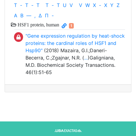
T
-
T
-
T
T
-
T
U
V
V
W
X
-
X
Y
Z
Α
Β
—
,
Δ
Π
-
HSF1 protein, human
1
"Gene expression regulation by heat-shock
proteins: the cardinal roles of HSF1 and
Hsp90"
(2018) Mazaira, G.I.;Daneri-
Becerra, C.;Zgajnar, N.R. (
...
)Galigniana,
M.D. Biochemical Society Transactions.
46(1):51-65