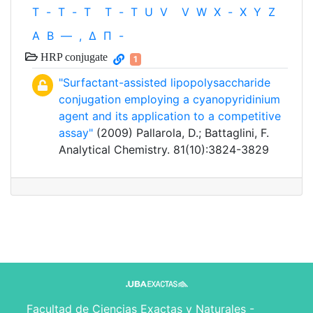
T
-
T
-
T
T
-
T
U
V
V
W
X
-
X
Y
Z
Α
Β
—
,
Δ
Π
-
HRP conjugate
1
"Surfactant-assisted lipopolysaccharide
conjugation employing a cyanopyridinium
agent and its application to a competitive
assay"
(2009) Pallarola, D.; Battaglini, F.
Analytical Chemistry. 81(10):3824-3829
Facultad de Ciencias Exactas y Naturales -