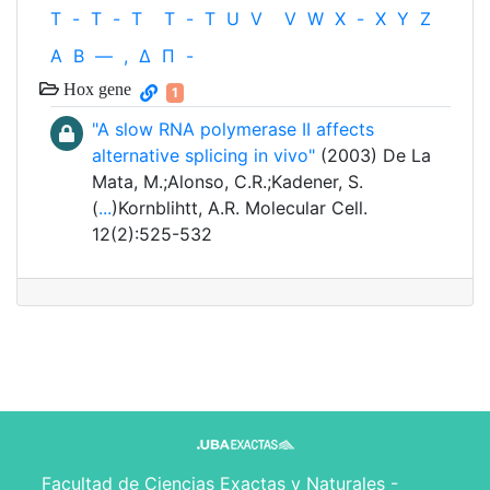
T
-
T
-
T
T
-
T
U
V
V
W
X
-
X
Y
Z
Α
Β
—
,
Δ
Π
-
Hox gene
1
"A slow RNA polymerase II affects
alternative splicing in vivo"
(2003) De La
Mata, M.;Alonso, C.R.;Kadener, S.
(
...
)Kornblihtt, A.R. Molecular Cell.
12(2):525-532
Facultad de Ciencias Exactas y Naturales -