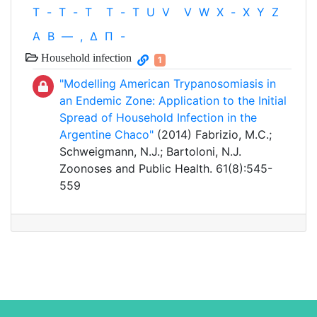
T
-
T
-
T
T
-
T
U
V
V
W
X
-
X
Y
Z
Α
Β
—
,
Δ
Π
-
Household infection
1
"Modelling American Trypanosomiasis in
an Endemic Zone: Application to the Initial
Spread of Household Infection in the
Argentine Chaco"
(2014) Fabrizio, M.C.;
Schweigmann, N.J.; Bartoloni, N.J.
Zoonoses and Public Health. 61(8):545-
559