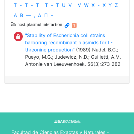
T
-
T
-
T
T
-
T
U
V
V
W
X
-
X
Y
Z
Α
Β
—
,
Δ
Π
-
host-plasmid interaction
1
"Stability of Escherichia coli strains
harboring recombinant plasmids for L-
threonine production"
(1989) Nudel, B.C.;
Pueyo, M.G.; Judewicz, N.D.; Guilietti, A.M.
Antonie van Leeuwenhoek. 56(3):273-282
Facultad de Ciencias Exactas y Naturales -