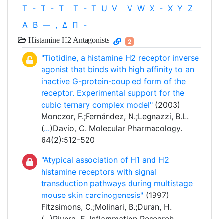
T
-
T
-
T
T
-
T
U
V
V
W
X
-
X
Y
Z
Α
Β
—
,
Δ
Π
-
Histamine H2 Antagonists
2
"Tiotidine, a histamine H2 receptor inverse
agonist that binds with high affinity to an
inactive G-protein-coupled form of the
receptor. Experimental support for the
cubic ternary complex model"
(2003)
Monczor, F.;Fernández, N.;Legnazzi, B.L.
(
...
)Davio, C. Molecular Pharmacology.
64(2):512-520
"Atypical association of H1 and H2
histamine receptors with signal
transduction pathways during multistage
mouse skin carcinogenesis"
(1997)
Fitzsimons, C.;Molinari, B.;Duran, H.
(
...
)Rivera, E. Inflammation Research.