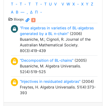
T
-
T
-
T
T
-
T
U
V
V
W
X
-
X
Y
Z
Α
Β
—
,
Δ
Π
-
Hoops
3
"Free algebras in varieties of BL-algebras
generated by a BL n-chain"
(2006)
Busaniche, M.; Cignoli, R. Journal of the
Australian Mathematical Society.
80(3):419-439
"Decomposition of BL-chains"
(2005)
Busaniche, M. Algebra Universalis.
52(4):519-525
"Injectives in residuated algebras"
(2004)
Freytes, H. Algebra Universalis. 51(4):373-
393