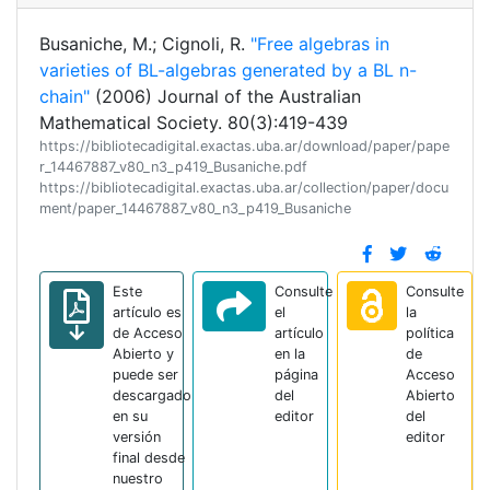
Busaniche, M.; Cignoli, R.
"Free algebras in
varieties of BL-algebras generated by a BL n-
chain"
(2006) Journal of the Australian
Mathematical Society. 80(3):419-439
https://bibliotecadigital.exactas.uba.ar/download/paper/pape
r_14467887_v80_n3_p419_Busaniche.pdf
https://bibliotecadigital.exactas.uba.ar/collection/paper/docu
ment/paper_14467887_v80_n3_p419_Busaniche
Este
Consulte
Consulte
artículo es
el
la
de Acceso
artículo
política
Abierto y
en la
de
puede ser
página
Acceso
descargado
del
Abierto
en su
editor
del
versión
editor
final desde
nuestro