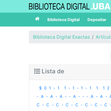
Biblioteca Digital
Depositar
Biblioteca Digital Exactas
Artícu
Lista de
$
0
1
-
1
1
-
1
-
1
-
1
1
1
2
-
A
-
A
-
A
-
‐
A
-
‐
-
A
-
A
-
C
-
C
-
C
-
C
-
C
-
C
-
C
-
C