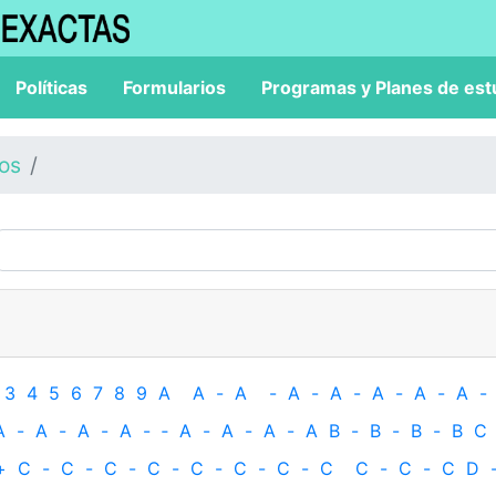
Políticas
Formularios
Programas y Planes de est
los
3
4
5
6
7
8
9
A
A
-
A
-
A
-
A
-
A
-
A
-
A
-
A
-
A
-
A
-
A
-
‐
A
-
A
-
A
-
A
B
-
B
-
B
-
B
C
+
C
-
C
-
C
-
C
-
C
-
C
-
C
-
C
C
-
C
-
C
D