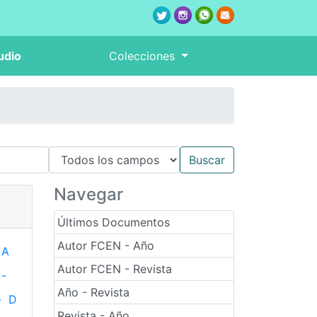
udio
Colecciones
Navegar
Últimos Documentos
Autor FCEN - Año
A
Autor FCEN - Revista
-
Año - Revista
-
D
Revista - Año