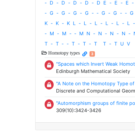
-
D
-
D
-
D
-
D
-
D
E
-
E
-
E
-
-
G
-
G
-
G
-
G
-
‐
G
-
G
-
‐
G
K
-
K
-
K
L
-
L
-
L
-
L
-
L
-
L
-
-
M
-
M
-
‐
M
N
-
N
-
N
-
N
-
T
-
T
‐
-
T
-
T
-
T
T
-
T
U
V
Homotopy types
3
"Spaces which Invert Weak Homot
Edinburgh Mathematical Society
"A Note on the Homotopy Type of 
Discrete and Computational Geome
"Automorphism groups of finite po
309(10):3424-3426