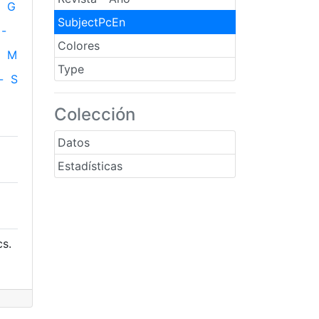
G
SubjectPcEn
-
Colores
M
Type
-
S
Colección
Datos
Estadísticas
cs.