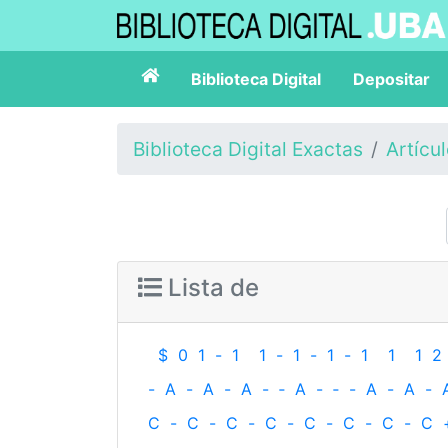
Biblioteca Digital
Depositar
Biblioteca Digital Exactas
Artícu
Lista de
$
0
1
-
1
1
-
1
-
1
-
1
1
1
2
-
A
-
A
-
A
-
‐
A
-
‐
-
A
-
A
-
C
-
C
-
C
-
C
-
C
-
C
-
C
-
C