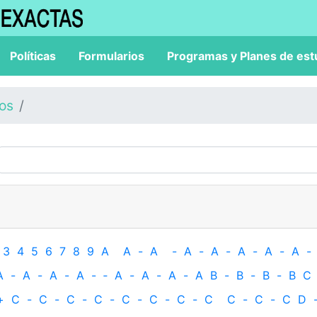
Políticas
Formularios
Programas y Planes de est
los
3
4
5
6
7
8
9
A
A
-
A
-
A
-
A
-
A
-
A
-
A
-
A
-
A
-
A
-
A
-
‐
A
-
A
-
A
-
A
B
-
B
-
B
-
B
C
+
C
-
C
-
C
-
C
-
C
-
C
-
C
-
C
C
-
C
-
C
D