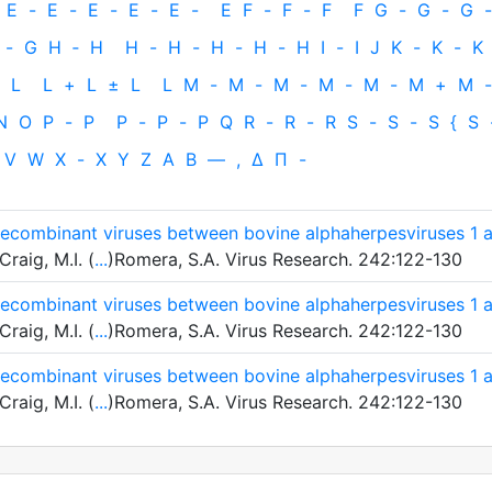
E
-
E
-
E
-
E
-
E
-
E
F
-
F
-
F
F
G
-
G
-
G
-
-
G
H
‐
H
H
-
H
-
H
-
H
-
H
I
-
I
J
K
-
K
-
K
L
L
+
L
±
L
L
M
-
M
-
M
-
M
-
M
-
M
+
M
-
N
O
P
-
P
P
-
P
-
P
Q
R
-
R
-
R
S
-
S
-
S
{
S
V
W
X
-
X
Y
Z
Α
Β
—
,
Δ
Π
-
c recombinant viruses between bovine alphaherpesviruses 1 
raig, M.I. (
...
)Romera, S.A. Virus Research. 242:122-130
c recombinant viruses between bovine alphaherpesviruses 1 
raig, M.I. (
...
)Romera, S.A. Virus Research. 242:122-130
c recombinant viruses between bovine alphaherpesviruses 1 
raig, M.I. (
...
)Romera, S.A. Virus Research. 242:122-130