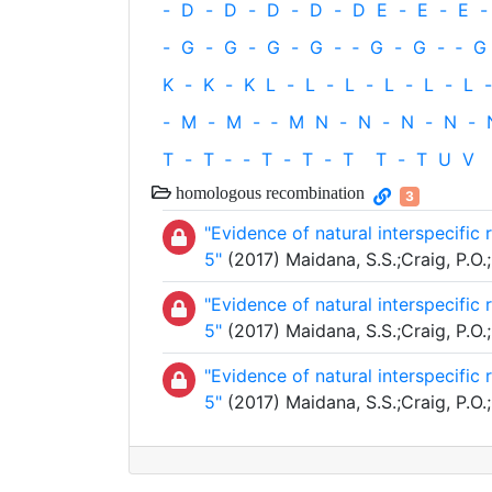
-
D
-
D
-
D
-
D
-
D
E
-
E
-
E
-
-
G
-
G
-
G
-
G
-
‐
G
-
G
-
‐
G
K
-
K
-
K
L
-
L
-
L
-
L
-
L
-
L
-
-
M
-
M
-
‐
M
N
-
N
-
N
-
N
-
T
-
T
‐
-
T
-
T
-
T
T
-
T
U
V
homologous recombination
3
"Evidence of natural interspecifi
5"
(2017) Maidana, S.S.;Craig, P.O.;C
"Evidence of natural interspecifi
5"
(2017) Maidana, S.S.;Craig, P.O.;C
"Evidence of natural interspecifi
5"
(2017) Maidana, S.S.;Craig, P.O.;C