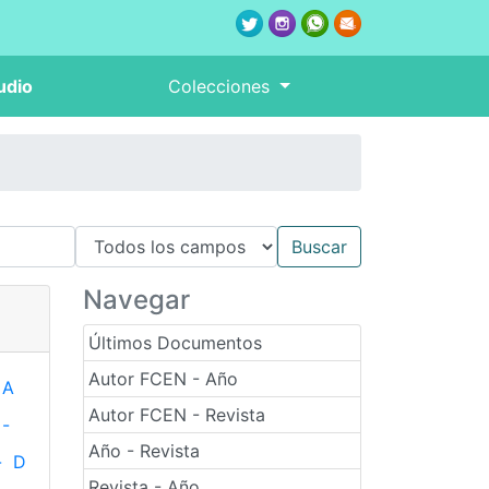
udio
Colecciones
Navegar
Últimos Documentos
Autor FCEN - Año
A
Autor FCEN - Revista
-
Año - Revista
-
D
Revista - Año