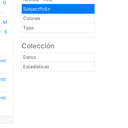
G
SubjectPcEn
-
Colores
M
Type
-
S
Colección
Datos
and
Estadísticas
and
and