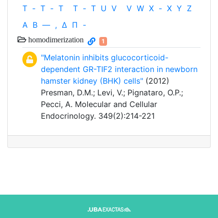
T
-
T
-
T
T
-
T
U
V
V
W
X
-
X
Y
Z
Α
Β
—
,
Δ
Π
-
homodimerization
1
"Melatonin inhibits glucocorticoid-
dependent GR-TIF2 interaction in newborn
hamster kidney (BHK) cells"
(2012)
Presman, D.M.; Levi, V.; Pignataro, O.P.;
Pecci, A. Molecular and Cellular
Endocrinology. 349(2):214-221