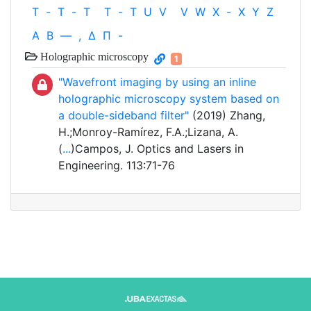
T
-
T
-
T
T
-
T
U
V
V
W
X
-
X
Y
Z
Α
Β
—
,
Δ
Π
-
Holographic microscopy
1
"Wavefront imaging by using an inline
holographic microscopy system based on
a double-sideband filter"
(2019) Zhang,
H.;Monroy-Ramírez, F.A.;Lizana, A.
(
...
)Campos, J. Optics and Lasers in
Engineering. 113:71-76