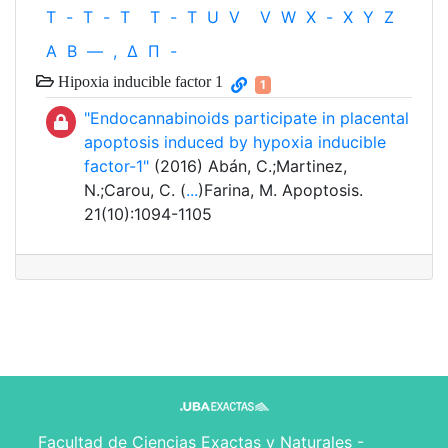
T
-
T
-
T
T
-
T
U
V
V
W
X
-
X
Y
Z
Α
Β
—
,
Δ
Π
-
Hipoxia inducible factor 1
1
"Endocannabinoids participate in placental
apoptosis induced by hypoxia inducible
factor-1"
(2016) Abán, C.;Martinez,
N.;Carou, C. (
...
)Farina, M. Apoptosis.
21(10):1094-1105
Facultad de Ciencias Exactas y Naturales -