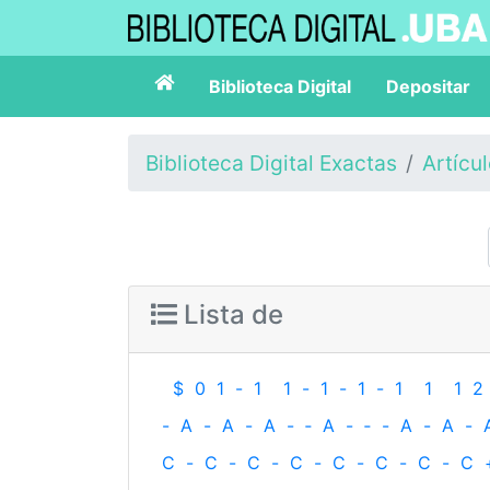
Biblioteca Digital
Depositar
Biblioteca Digital Exactas
Artícu
Lista de
$
0
1
-
1
1
-
1
-
1
-
1
1
1
2
-
A
-
A
-
A
-
‐
A
-
‐
-
A
-
A
-
C
-
C
-
C
-
C
-
C
-
C
-
C
-
C