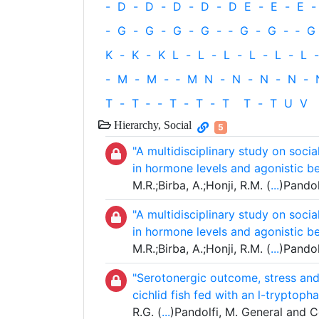
-
D
-
D
-
D
-
D
-
D
E
-
E
-
E
-
-
G
-
G
-
G
-
G
-
‐
G
-
G
-
‐
G
K
-
K
-
K
L
-
L
-
L
-
L
-
L
-
L
-
-
M
-
M
-
‐
M
N
-
N
-
N
-
N
-
T
-
T
‐
-
T
-
T
-
T
T
-
T
U
V
Hierarchy, Social
5
"A multidisciplinary study on socia
in hormone levels and agonistic beh
M.R.;Birba, A.;Honji, R.M. (
...
)Pandol
"A multidisciplinary study on socia
in hormone levels and agonistic beh
M.R.;Birba, A.;Honji, R.M. (
...
)Pandol
"Serotonergic outcome, stress an
cichlid fish fed with an l-tryptoph
R.G. (
...
)Pandolfi, M. General and 