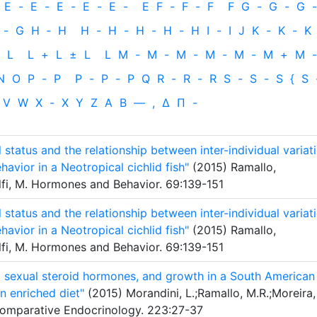
E
-
E
-
E
-
E
-
E
-
E
F
-
F
-
F
F
G
-
G
-
G
-
-
G
H
‐
H
H
-
H
-
H
-
H
-
H
I
-
I
J
K
-
K
-
K
L
L
+
L
±
L
L
M
-
M
-
M
-
M
-
M
-
M
+
M
-
N
O
P
-
P
P
-
P
-
P
Q
R
-
R
-
R
S
-
S
-
S
{
S
V
W
X
-
X
Y
Z
Α
Β
—
,
Δ
Π
-
l status and the relationship between inter-individual variat
avior in a Neotropical cichlid fish"
(2015) Ramallo,
fi, M. Hormones and Behavior. 69:139-151
l status and the relationship between inter-individual variat
avior in a Neotropical cichlid fish"
(2015) Ramallo,
fi, M. Hormones and Behavior. 69:139-151
d sexual steroid hormones, and growth in a South American
an enriched diet"
(2015) Morandini, L.;Ramallo, M.R.;Moreira,
Comparative Endocrinology. 223:27-37