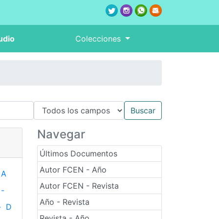
udio
Colecciones
Navegar
Últimos Documentos
Autor FCEN - Año
A
Autor FCEN - Revista
-
Año - Revista
-
D
Revista - Año