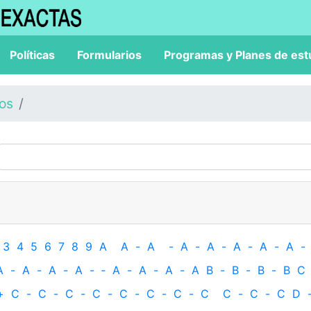
Políticas
Formularios
Programas y Planes de est
los
3
4
5
6
7
8
9
A
A
-
A
-
A
-
A
-
A
-
A
-
A
-
A
-
A
-
A
-
A
-
‐
A
-
A
-
A
-
A
B
-
B
-
B
-
B
C
+
C
-
C
-
C
-
C
-
C
-
C
-
C
-
C
C
-
C
-
C
D