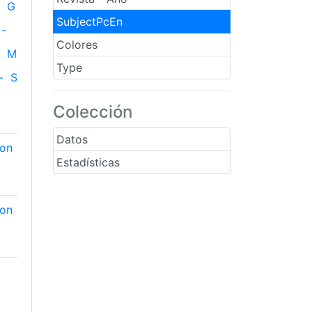
G
SubjectPcEn
-
Colores
M
Type
-
S
Colección
Datos
ion
Estadísticas
ion