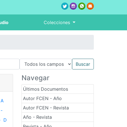
udio
Colecciones
Navegar
Últimos Documentos
Autor FCEN - Año
A
Autor FCEN - Revista
-
Año - Revista
-
D
Revista - Año