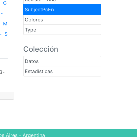
G
SubjectPcEn
-
Colores
M
Type
-
S
Colección
Datos
Estadísticas
3-
s Aires - Argentina