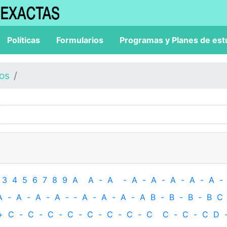
Políticas
Formularios
Programas y Planes de est
los
3
4
5
6
7
8
9
A
A
-
A
-
A
-
A
-
A
-
A
-
A
-
A
-
A
-
A
-
A
-
‐
A
-
A
-
A
-
A
B
-
B
-
B
-
B
C
+
C
-
C
-
C
-
C
-
C
-
C
-
C
-
C
C
-
C
-
C
D