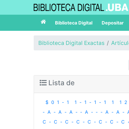
Biblioteca Digital
Depositar
Biblioteca Digital Exactas
Artícu
Lista de
$
0
1
-
1
1
-
1
-
1
-
1
1
1
2
-
A
-
A
-
A
-
‐
A
-
‐
-
A
-
A
-
C
-
C
-
C
-
C
-
C
-
C
-
C
-
C