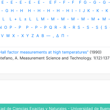
E
-
E
-
E
-
E
-
E
-
E
F
-
F
-
F
F
G
-
G
-
G
-
-
G
H
‐
H
H
-
H
-
H
-
H
-
H
I
-
I
J
K
-
K
-
K
L
L
+
L
±
L
L
M
-
M
-
M
-
M
-
M
-
M
+
M
-
N
O
P
-
P
P
-
P
-
P
Q
R
-
R
-
R
S
-
S
-
S
{
S
V
W
X
-
X
Y
Z
Α
Β
—
,
Δ
Π
-
 Hall factor measurements at high temperatures"
(1990)
 Distefano, A. Measurement Science and Technology. 1(12):137
tad de Ciencias Exactas y Naturales - Universidad de Bueno