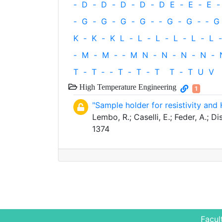
-
D
-
D
-
D
-
D
-
D
E
-
E
-
E
-
-
G
-
G
-
G
-
G
-
‐
G
-
G
-
‐
G
K
-
K
-
K
L
-
L
-
L
-
L
-
L
-
L
-
-
M
-
M
-
‐
M
N
-
N
-
N
-
N
-
T
-
T
‐
-
T
-
T
-
T
T
-
T
U
V
High Temperature Engineering
1
"Sample holder for resistivity and
Lembo, R.; Caselli, E.; Feder, A.;
1374
Facul