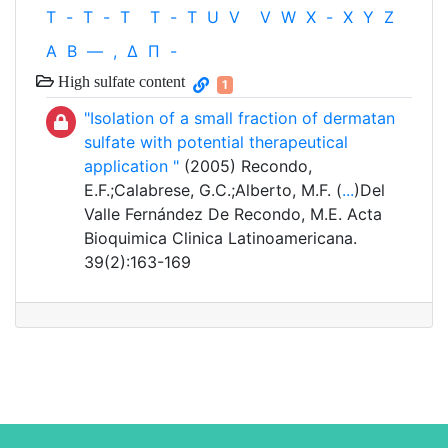
T
-
T
-
T
T
-
T
U
V
V
W
X
-
X
Y
Z
Α
Β
—
,
Δ
Π
-
High sulfate content
1
"Isolation of a small fraction of dermatan
sulfate with potential therapeutical
application "
(2005) Recondo,
E.F.;Calabrese, G.C.;Alberto, M.F. (
...
)Del
Valle Fernández De Recondo, M.E. Acta
Bioquimica Clinica Latinoamericana.
39(2):163-169