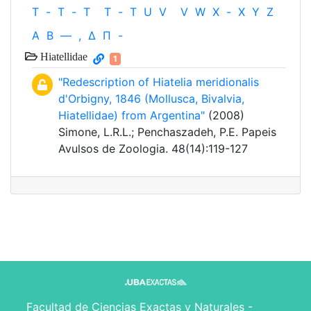
T
-
T
-
T
T
-
T
U
V
V
W
X
-
X
Y
Z
Α
Β
—
,
Δ
Π
-
Hiatellidae
1
"Redescription of Hiatelia meridionalis
d'Orbigny, 1846 (Mollusca, Bivalvia,
Hiatellidae) from Argentina"
(2008)
Simone, L.R.L.; Penchaszadeh, P.E. Papeis
Avulsos de Zoologia. 48(14):119-127
Facultad de Ciencias Exactas y Naturales -