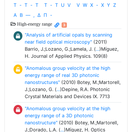
T
-
T
-
T
T
-
T
U
V
V
W
X
-
X
Y
Z
Α
Β
—
,
Δ
Π
-
High-energy range
3
"Analysis of artificial opals by scanning
near field optical microscopy"
(2011)
Barrio, J.;Lozano, G.;Lamela, J. (
...
)Míguez,
H. Journal of Applied Physics. 109(8)
"Anomalous group velocity at the high
energy range of real 3D photonic
nanostructures"
(2010) Botey, M.;Martorell,
J.;Lozano, G. (
...
)Depine, R.A. Photonic
Crystal Materials and Devices IX. 7713
"Anomalous group velocity at the high
energy range of a 3D photonic
nanostructure"
(2010) Botey, M.;Martorell,
J.;Dorado, L.A. (
...
)Míguez, H. Optics