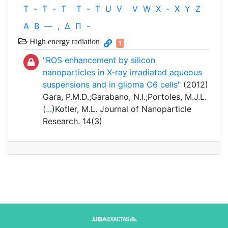
T
-
T
-
T
T
-
T
U
V
V
W
X
-
X
Y
Z
Α
Β
—
,
Δ
Π
-
High energy radiation
1
"ROS enhancement by silicon
nanoparticles in X-ray irradiated aqueous
suspensions and in glioma C6 cells"
(2012)
Gara, P.M.D.;Garabano, N.I.;Portoles, M.J.L.
(
...
)Kotler, M.L. Journal of Nanoparticle
Research. 14(3)