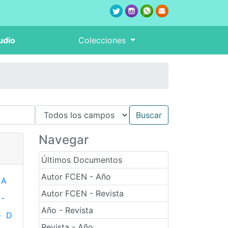
udio
Colecciones
Navegar
Últimos Documentos
Autor FCEN - Año
A
Autor FCEN - Revista
-
Año - Revista
-
D
Revista - Año