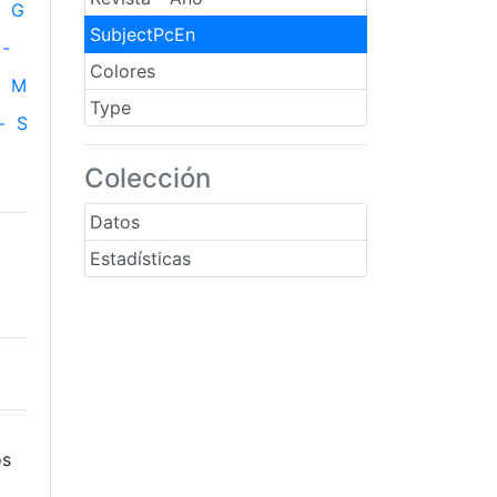
G
SubjectPcEn
-
Colores
M
Type
-
S
Colección
Datos
Estadísticas
os