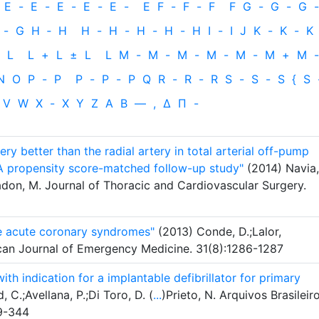
E
-
E
-
E
-
E
-
E
-
E
F
-
F
-
F
F
G
-
G
-
G
-
-
G
H
‐
H
H
-
H
-
H
-
H
-
H
I
-
I
J
K
-
K
-
K
L
L
+
L
±
L
L
M
-
M
-
M
-
M
-
M
-
M
+
M
-
N
O
P
-
P
P
-
P
-
P
Q
R
-
R
-
R
S
-
S
-
S
{
S
V
W
X
-
X
Y
Z
Α
Β
—
,
Δ
Π
-
ery better than the radial artery in total arterial off-pump
 A propensity score-matched follow-up study"
(2014) Navia,
don, M. Journal of Thoracic and Cardiovascular Surgery.
he acute coronary syndromes"
(2013) Conde, D.;Lalor,
ican Journal of Emergency Medicine. 31(8):1286-1287
th indication for a implantable defibrillator for primary
 C.;Avellana, P.;Di Toro, D. (
...
)Prieto, N. Arquivos Brasileir
39-344