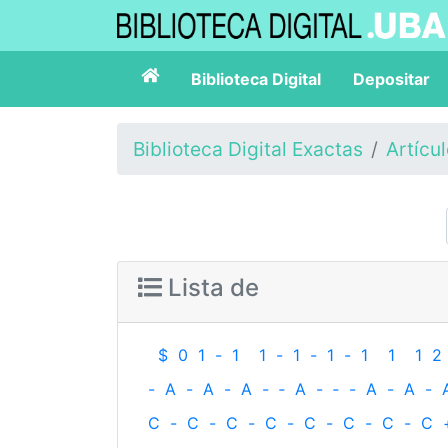
Biblioteca Digital
Depositar
Biblioteca Digital Exactas
Artícu
Lista de
$
0
1
-
1
1
-
1
-
1
-
1
1
1
2
-
A
-
A
-
A
-
‐
A
-
‐
-
A
-
A
-
C
-
C
-
C
-
C
-
C
-
C
-
C
-
C