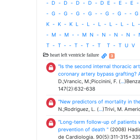
-
D
-
D
-
D
-
D
-
D
E
-
E
-
E
-
-
G
-
G
-
G
-
G
-
‐
G
-
G
-
‐
G
K
-
K
-
K
L
-
L
-
L
-
L
-
L
-
L
-
-
M
-
M
-
‐
M
N
-
N
-
N
-
N
-
T
-
T
‐
-
T
-
T
-
T
T
-
T
U
V
heart left ventricle failure
3
"Is the second internal thoracic art
coronary artery bypass grafting?
D.;Vrancic, M.;Piccinini, F. (
...
)Benza
147(2):632-638
"New predictors of mortality in t
N.;Rodriguez, L. (
...
)Trivi, M. Amer
"Long-term follow-up of patients wi
prevention of death "
(2008) Hadid,
de Cardiologia. 90(5):311-315+3