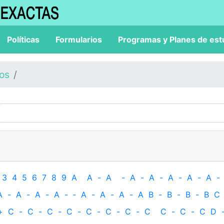
Políticas
Formularios
Programas y Planes de est
los
3
4
5
6
7
8
9
A
A
-
A
-
A
-
A
-
A
-
A
-
A
-
A
-
A
-
A
-
A
-
‐
A
-
A
-
A
-
A
B
-
B
-
B
-
B
C
+
C
-
C
-
C
-
C
-
C
-
C
-
C
-
C
C
-
C
-
C
D