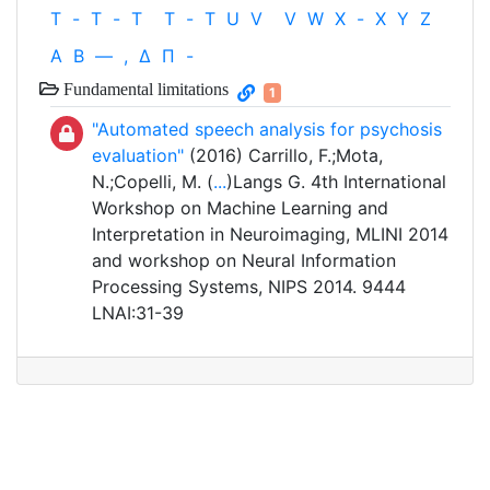
T
-
T
-
T
T
-
T
U
V
V
W
X
-
X
Y
Z
Α
Β
—
,
Δ
Π
-
Fundamental limitations
1
"Automated speech analysis for psychosis
evaluation"
(2016) Carrillo, F.;Mota,
N.;Copelli, M. (
...
)Langs G. 4th International
Workshop on Machine Learning and
Interpretation in Neuroimaging, MLINI 2014
and workshop on Neural Information
Processing Systems, NIPS 2014. 9444
LNAI:31-39