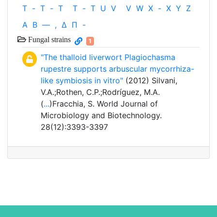
T
-
T
-
T
T
-
T
U
V
V
W
X
-
X
Y
Z
Α
Β
—
,
Δ
Π
-
Fungal strains
1
"The thalloid liverwort Plagiochasma
rupestre supports arbuscular mycorrhiza-
like symbiosis in vitro"
(2012) Silvani,
V.A.;Rothen, C.P.;Rodríguez, M.A.
(
...
)Fracchia, S. World Journal of
Microbiology and Biotechnology.
28(12):3393-3397