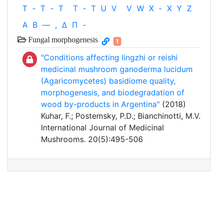
T
-
T
-
T
T
-
T
U
V
V
W
X
-
X
Y
Z
Α
Β
—
,
Δ
Π
-
Fungal morphogenesis
1
"Conditions affecting lingzhi or reishi
medicinal mushroom ganoderma lucidum
(Agaricomycetes) basidiome quality,
morphogenesis, and biodegradation of
wood by-products in Argentina"
(2018)
Kuhar, F.; Postemsky, P.D.; Bianchinotti, M.V.
International Journal of Medicinal
Mushrooms. 20(5):495-506