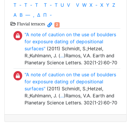
T
-
T
-
T
T
-
T
U
V
V
W
X
-
X
Y
Z
Α
Β
—
,
Δ
Π
-
Fluvial terraces
2
"A note of caution on the use of boulders
for exposure dating of depositional
surfaces"
(2011) Schmidt, S.;Hetzel,
R.;Kuhlmann, J. (
...
)Ramos, V.A. Earth and
Planetary Science Letters. 302(1-2):60-70
"A note of caution on the use of boulders
for exposure dating of depositional
surfaces"
(2011) Schmidt, S.;Hetzel,
R.;Kuhlmann, J. (
...
)Ramos, V.A. Earth and
Planetary Science Letters. 302(1-2):60-70