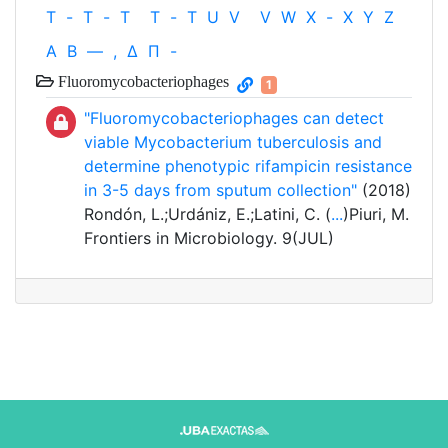
T
-
T
-
T
T
-
T
U
V
V
W
X
-
X
Y
Z
Α
Β
—
,
Δ
Π
-
Fluoromycobacteriophages
1
"Fluoromycobacteriophages can detect
viable Mycobacterium tuberculosis and
determine phenotypic rifampicin resistance
in 3-5 days from sputum collection"
(2018)
Rondón, L.;Urdániz, E.;Latini, C. (
...
)Piuri, M.
Frontiers in Microbiology. 9(JUL)