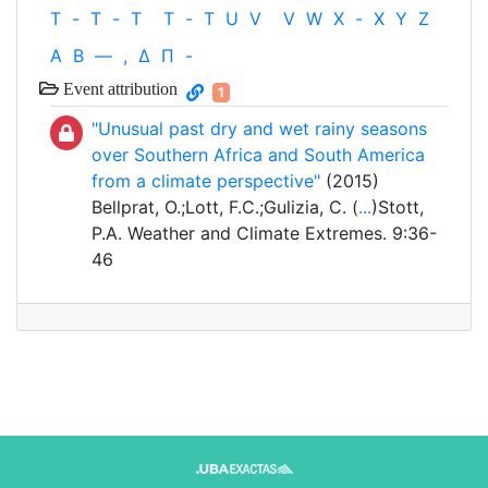
T
-
T
-
T
T
-
T
U
V
V
W
X
-
X
Y
Z
Α
Β
—
,
Δ
Π
-
Event attribution
1
"Unusual past dry and wet rainy seasons
over Southern Africa and South America
from a climate perspective"
(2015)
Bellprat, O.;Lott, F.C.;Gulizia, C. (
...
)Stott,
P.A. Weather and Climate Extremes. 9:36-
46