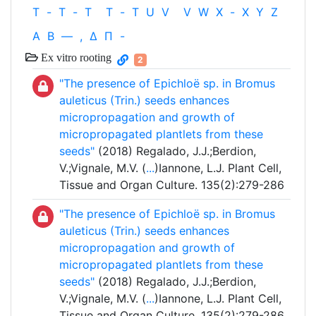
T
-
T
-
T
T
-
T
U
V
V
W
X
-
X
Y
Z
Α
Β
—
,
Δ
Π
-
Ex vitro rooting
2
"The presence of Epichloë sp. in Bromus
auleticus (Trin.) seeds enhances
micropropagation and growth of
micropropagated plantlets from these
seeds"
(2018) Regalado, J.J.;Berdion,
V.;Vignale, M.V. (
...
)Iannone, L.J. Plant Cell,
Tissue and Organ Culture. 135(2):279-286
"The presence of Epichloë sp. in Bromus
auleticus (Trin.) seeds enhances
micropropagation and growth of
micropropagated plantlets from these
seeds"
(2018) Regalado, J.J.;Berdion,
V.;Vignale, M.V. (
...
)Iannone, L.J. Plant Cell,
Tissue and Organ Culture. 135(2):279-286