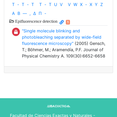
T
-
T
-
T
T
-
T
U
V
V
W
X
-
X
Y
Z
Α
Β
—
,
Δ
Π
-
Epifluorescence detection
1
"Single molecule blinking and
photobleaching separated by wide-field
fluorescence microscopy"
(2005) Gensch,
T.; Böhmer, M.; Aramendía, P.F. Journal of
Physical Chemistry A. 109(30):6652-6658
Facultad de Ciencias Exactas y Naturales -