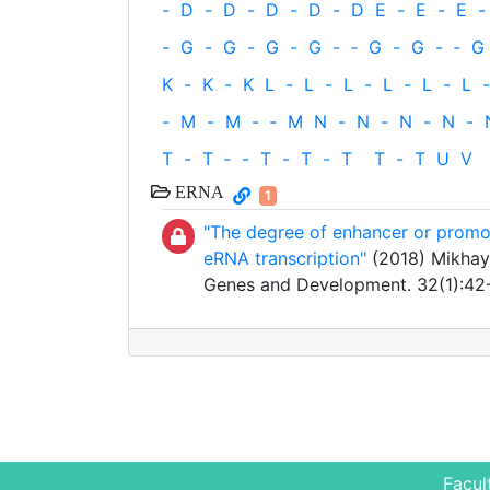
-
D
-
D
-
D
-
D
-
D
E
-
E
-
E
-
-
G
-
G
-
G
-
G
-
‐
G
-
G
-
‐
G
K
-
K
-
K
L
-
L
-
L
-
L
-
L
-
L
-
-
M
-
M
-
‐
M
N
-
N
-
N
-
N
-
T
-
T
‐
-
T
-
T
-
T
T
-
T
U
V
ERNA
1
"The degree of enhancer or promoter
eRNA transcription"
(2018) Mikhayl
Genes and Development. 32(1):42
Facul