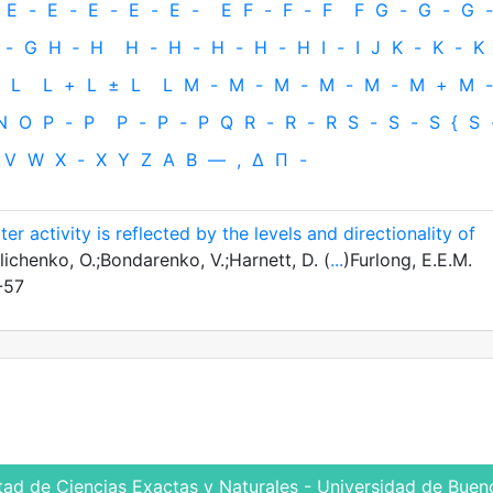
E
-
E
-
E
-
E
-
E
-
E
F
-
F
-
F
F
G
-
G
-
G
-
-
G
H
‐
H
H
-
H
-
H
-
H
-
H
I
-
I
J
K
-
K
-
K
L
L
+
L
±
L
L
M
-
M
-
M
-
M
-
M
-
M
+
M
-
N
O
P
-
P
P
-
P
-
P
Q
R
-
R
-
R
S
-
S
-
S
{
S
V
W
X
-
X
Y
Z
Α
Β
—
,
Δ
Π
-
 activity is reflected by the levels and directionality of
ichenko, O.;Bondarenko, V.;Harnett, D. (
...
)Furlong, E.E.M.
-57
tad de Ciencias Exactas y Naturales - Universidad de Bueno