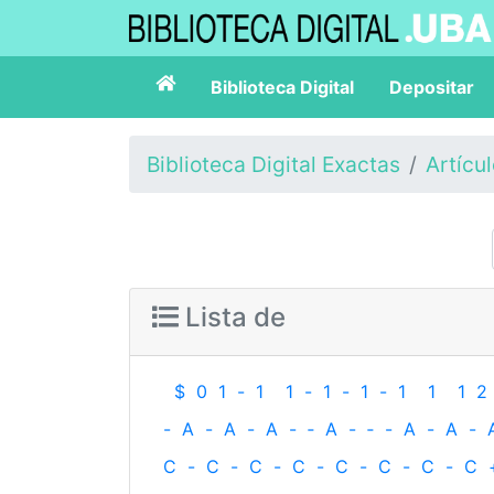
Biblioteca Digital
Depositar
Biblioteca Digital Exactas
Artícu
Lista de
$
0
1
-
1
1
-
1
-
1
-
1
1
1
2
-
A
-
A
-
A
-
‐
A
-
‐
-
A
-
A
-
C
-
C
-
C
-
C
-
C
-
C
-
C
-
C