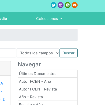
udio
Colecciones
Navegar
Últimos Documentos
Autor FCEN - Año
A
Autor FCEN - Revista
-
Año - Revista
-
D
Revista - Año