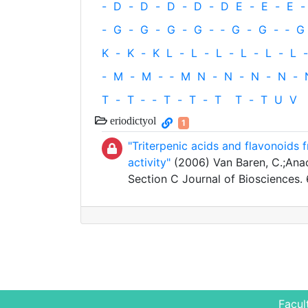
-
D
-
D
-
D
-
D
-
D
E
-
E
-
E
-
-
G
-
G
-
G
-
G
-
‐
G
-
G
-
‐
G
K
-
K
-
K
L
-
L
-
L
-
L
-
L
-
L
-
-
M
-
M
-
‐
M
N
-
N
-
N
-
N
-
T
-
T
‐
-
T
-
T
-
T
T
-
T
U
V
eriodictyol
1
"Triterpenic acids and flavonoids f
activity"
(2006) Van Baren, C.;Anao, 
Section C Journal of Biosciences.
Facul