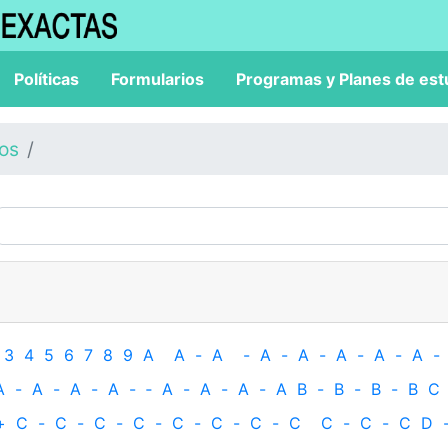
Políticas
Formularios
Programas y Planes de est
los
3
4
5
6
7
8
9
A
A
-
A
-
A
-
A
-
A
-
A
-
A
-
A
-
A
-
A
-
A
-
‐
A
-
A
-
A
-
A
B
-
B
-
B
-
B
C
+
C
-
C
-
C
-
C
-
C
-
C
-
C
-
C
C
-
C
-
C
D