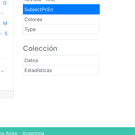
G
SubjectPcEn
-
Colores
M
Type
-
S
Colección
Datos
Estadísticas
 -
s Aires - Argentina