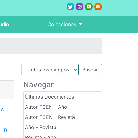
udio
Colecciones
Navegar
Últimos Documentos
Autor FCEN - Año
A
Autor FCEN - Revista
-
Año - Revista
-
D
Revista - Año