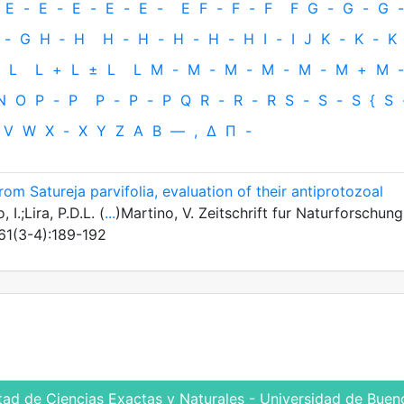
E
-
E
-
E
-
E
-
E
-
E
F
-
F
-
F
F
G
-
G
-
G
-
-
G
H
‐
H
H
-
H
-
H
-
H
-
H
I
-
I
J
K
-
K
-
K
L
L
+
L
±
L
L
M
-
M
-
M
-
M
-
M
-
M
+
M
-
N
O
P
-
P
P
-
P
-
P
Q
R
-
R
-
R
S
-
S
-
S
{
S
V
W
X
-
X
Y
Z
Α
Β
—
,
Δ
Π
-
rom Satureja parvifolia, evaluation of their antiprotozoal
I.;Lira, P.D.L. (
...
)Martino, V. Zeitschrift fur Naturforschung
 61(3-4):189-192
tad de Ciencias Exactas y Naturales - Universidad de Bueno