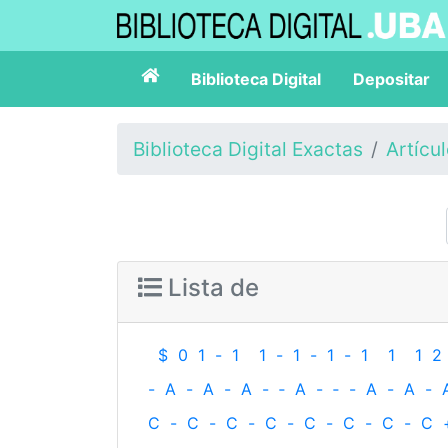
Biblioteca Digital
Depositar
Biblioteca Digital Exactas
Artícu
Lista de
$
0
1
-
1
1
-
1
-
1
-
1
1
1
2
-
A
-
A
-
A
-
‐
A
-
‐
-
A
-
A
-
C
-
C
-
C
-
C
-
C
-
C
-
C
-
C