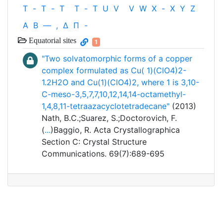
T
-
T
-
T
T
-
T
U
V
V
W
X
-
X
Y
Z
Α
Β
—
,
Δ
Π
-
Equatorial sites
1
"Two solvatomorphic forms of a copper
complex formulated as Cu( 1)(ClO4)2-
1.2H2O and Cu(1)(ClO4)2, where 1 is 3,10-
C-meso-3,5,7,7,10,12,14,14-octamethyl-
1,4,8,11-tetraazacyclotetradecane"
(2013)
Nath, B.C.;Suarez, S.;Doctorovich, F.
(
...
)Baggio, R. Acta Crystallographica
Section C: Crystal Structure
Communications. 69(7):689-695