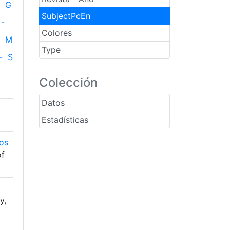
G
SubjectPcEn
-
Colores
M
Type
-
S
Colección
Datos
Estadísticas
nos
of
y,