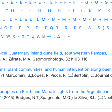
E
-
E
-
E
-
E
-
E
-
E
F
-
F
-
F
F
G
-
G
-
G
-
-
G
H
‐
H
H
-
H
-
H
-
H
-
H
I
-
I
J
K
-
K
-
K
L
L
+
L
±
L
L
M
-
M
-
M
-
M
-
M
-
M
+
M
-
N
O
P
-
P
P
-
P
-
P
Q
R
-
R
-
R
S
-
S
-
S
{
S
V
W
X
-
X
Y
Z
Α
Β
—
,
Δ
Π
-
ical Quaternary inland dune field, southwestern Pampas,
l, A.; Zárate, M.A. Geomorphology. 321:103-116
orms, plant communities, and human intervention along bue
7) Marcomini, S.;López, R.;Picca, P. (
...
)Bertolín, L. Journal 
4
ripples on Earth and Mars: Insights from the Argentinean
"
(2015) Bridges, N.T.;Spagnuolo, M.G.;de Silva, S.L. (
...
)Neel