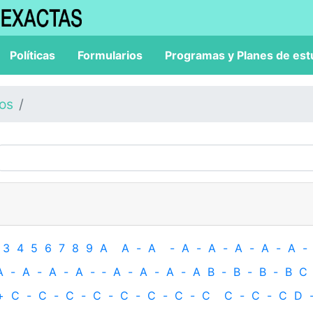
Políticas
Formularios
Programas y Planes de est
los
3
4
5
6
7
8
9
A
A
-
A
-
A
-
A
-
A
-
A
-
A
-
A
-
A
-
A
-
A
-
‐
A
-
A
-
A
-
A
B
-
B
-
B
-
B
C
+
C
-
C
-
C
-
C
-
C
-
C
-
C
-
C
C
-
C
-
C
D