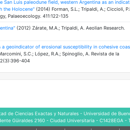
he San Luis paleodune field, western Argentina as an indicat
h the Holocene"
(2014) Forman, S.L.; Tripaldi, A.; Ciccioli, P.
gy, Palaeoecology. 411:122-135
entina"
(2012) Zárate, M.A.; Tripaldi, A. Aeolian Research.
a geoindicator of erosional susceptibility in cohesive coas
rcomini, S.C.; López, R.A.; Spinoglio, A. Revista de la
62(3):396-404
tad de Ciencias Exactas y Naturales - Universidad de Bueno
dente Güiraldes 2160 - Ciudad Universitaria - C1428EGA - 