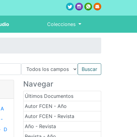
udio
Colecciones
Navegar
Últimos Documentos
Autor FCEN - Año
A
Autor FCEN - Revista
-
Año - Revista
-
D
Revista - Año