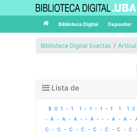
Biblioteca Digital
Depositar
Biblioteca Digital Exactas
Artícu
Lista de
$
0
1
-
1
1
-
1
-
1
-
1
1
1
2
-
A
-
A
-
A
-
‐
A
-
‐
-
A
-
A
-
C
-
C
-
C
-
C
-
C
-
C
-
C
-
C