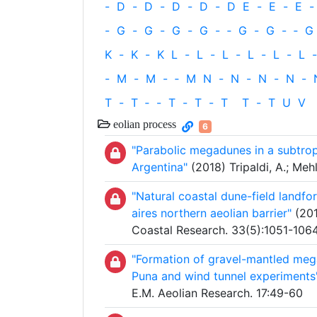
-
D
-
D
-
D
-
D
-
D
E
-
E
-
E
-
-
G
-
G
-
G
-
G
-
‐
G
-
G
-
‐
G
K
-
K
-
K
L
-
L
-
L
-
L
-
L
-
L
-
-
M
-
M
-
‐
M
N
-
N
-
N
-
N
-
T
-
T
‐
-
T
-
T
-
T
T
-
T
U
V
eolian process
6
"Parabolic megadunes in a subtrop
Argentina"
(2018) Tripaldi, A.; Meh
"Natural coastal dune-field landf
aires northern aeolian barrier"
(201
Coastal Research. 33(5):1051-106
"Formation of gravel-mantled mega
Puna and wind tunnel experiments
E.M. Aeolian Research. 17:49-60