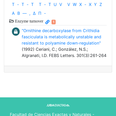
T
-
T
-
T
T
-
T
U
V
V
W
X
-
X
Y
Z
Α
Β
—
,
Δ
Π
-
Enzyme turnover
1
"Ornithine decarboxylase from Crithidia
fasciculata is metabolically unstable and
resistant to polyamine down-regulation"
(1992) Ceriani, C.; González, N.S.;
Algranati, I.D. FEBS Letters. 301(3):261-264
Facultad de Ciencias Exactas y Naturales -