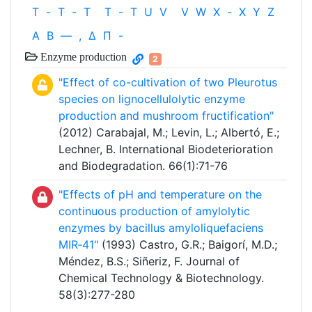
T
-
T
-
T
T
-
T
U
V
V
W
X
-
X
Y
Z
Α
Β
—
,
Δ
Π
-
Enzyme production
2
"Effect of co-cultivation of two Pleurotus
species on lignocellulolytic enzyme
production and mushroom fructification"
(2012) Carabajal, M.; Levin, L.; Albertó, E.;
Lechner, B. International Biodeterioration
and Biodegradation. 66(1):71-76
"Effects of pH and temperature on the
continuous production of amylolytic
enzymes by bacillus amyloliquefaciens
MIR‐41"
(1993) Castro, G.R.; Baigorí, M.D.;
Méndez, B.S.; Siñeriz, F. Journal of
Chemical Technology & Biotechnology.
58(3):277-280