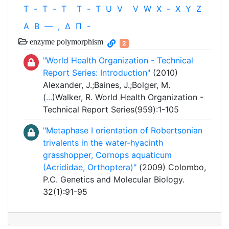
T
-
T
-
T
T
-
T
U
V
V
W
X
-
X
Y
Z
Α
Β
—
,
Δ
Π
-
enzyme polymorphism
2
"World Health Organization - Technical
Report Series: Introduction"
(2010)
Alexander, J.;Baines, J.;Bolger, M.
(
...
)Walker, R. World Health Organization -
Technical Report Series(959):1-105
"Metaphase I orientation of Robertsonian
trivalents in the water-hyacinth
grasshopper, Cornops aquaticum
(Acrididae, Orthoptera)"
(2009) Colombo,
P.C. Genetics and Molecular Biology.
32(1):91-95