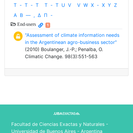
T
-
T
-
T
T
-
T
U
V
V
W
X
-
X
Y
Z
Α
Β
—
,
Δ
Π
-
End-users
1
"Assessment of climate information needs
in the Argentinean agro-business sector"
(2010) Boulanger, J.-P.; Penalba, O.
Climatic Change. 98(3):551-563
Facultad de Ciencias Exactas y Naturales -
Universidad de Buenos Aires - Argentina