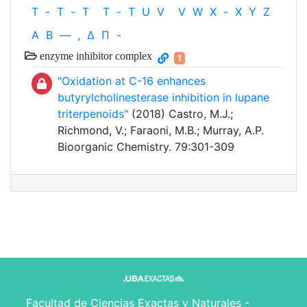
T
-
T
-
T
T
-
T
U
V
V
W
X
-
X
Y
Z
Α
Β
—
,
Δ
Π
-
enzyme inhibitor complex
1
"Oxidation at C-16 enhances
butyrylcholinesterase inhibition in lupane
triterpenoids"
(2018) Castro, M.J.;
Richmond, V.; Faraoni, M.B.; Murray, A.P.
Bioorganic Chemistry. 79:301-309
Facultad de Ciencias Exactas y Naturales -