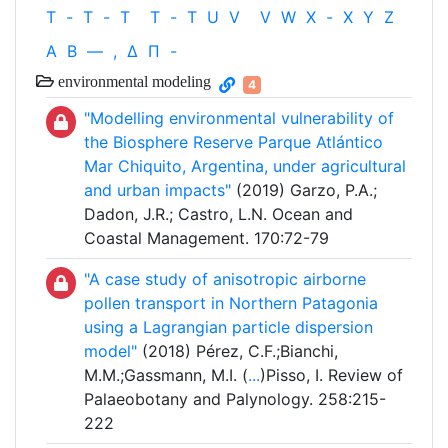
T
-
T
-
T
T
-
T
U
V
V
W
X
-
X
Y
Z
Α
Β
—
,
Δ
Π
-
environmental modeling
4
"Modelling environmental vulnerability of
the Biosphere Reserve Parque Atlántico
Mar Chiquito, Argentina, under agricultural
and urban impacts"
(2019) Garzo, P.A.;
Dadon, J.R.; Castro, L.N. Ocean and
Coastal Management. 170:72-79
"A case study of anisotropic airborne
pollen transport in Northern Patagonia
using a Lagrangian particle dispersion
model"
(2018) Pérez, C.F.;Bianchi,
M.M.;Gassmann, M.I. (
...
)Pisso, I. Review of
Palaeobotany and Palynology. 258:215-
222